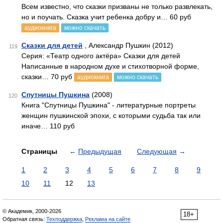
Всем известно, что сказки призваны не только развлекать,
но и поучать. Сказка учит ребенка добру и… 60 руб
аудиокнига
можно скачать
Сказки для детей
, Александр Пушкин (2012)
119
Серия: «Театр одного актёра» Сказки для детей
Написанные в народном духе и стихотворной форме,
сказки… 70 руб
аудиокнига
можно скачать
Спутницы Пушкина
(2008)
120
Книга "Спутницы Пушкина" - литературные портреты
женщин пушкинской эпохи, с которыми судьба так или
иначе… 110 руб
Страницы
←
Предыдущая
Следующая
→
1
2
3
4
5
6
7
8
9
10
11
12
13
© Академик, 2000-2026
18+
Обратная связь:
Техподдержка
,
Реклама на сайте